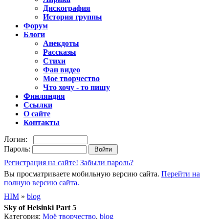
Дискография
История группы
Форум
Блоги
Анекдоты
Рассказы
Стихи
Фан видео
Мое творчество
Что хочу - то пишу
Финляндия
Ссылки
О сайте
Контакты
Логин:
Пароль:
Регистрация на сайте!
Забыли пароль?
Вы просматриваете мобильную версию сайта.
Перейти на
полную версию сайта.
HIM
»
blog
Sky of Helsinki Part 5
Категория:
Моё творчество
,
blog