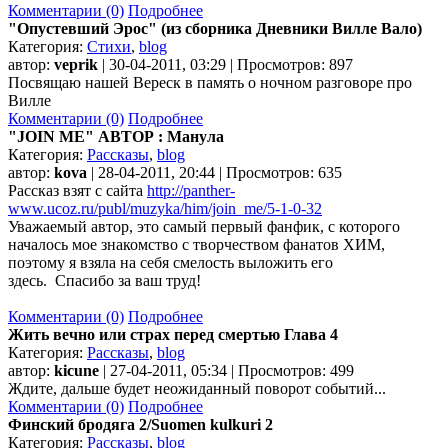
Комментарии (0)
Подробнее
"Опустевший Эрос" (из сборника Дневники Вилле Вало)
Категория:
Стихи
,
blog
автор:
veprik
| 30-04-2011, 03:29 | Просмотров: 897
Посвящаю нашей Вереск в память о ночном разговоре про
Вилле
Комментарии (0)
Подробнее
"JOIN ME" АВТОР : Манула
Категория:
Рассказы
,
blog
автор:
kova
| 28-04-2011, 20:44 | Просмотров: 635
Рассказ взят с сайта
http://panther-
www.ucoz.ru/publ/muzyka/him/join_me/5-1-0-32
Уважаемый автор, это самый первый фанфик, с которого
началось мое знакомство с творчеством фанатов ХИМ,
поэтому я взяла на себя смелость выложить его
здесь. Спасибо за ваш труд!
Комментарии (0)
Подробнее
Жить вечно или страх перед смертью Глава 4
Категория:
Рассказы
,
blog
автор:
kicune
| 27-04-2011, 05:34 | Просмотров: 499
Ждите, дальше будет неожиданный поворот событий...
Комментарии (0)
Подробнее
Финский бродяга 2/Suomen kulkuri 2
Категория:
Рассказы
,
blog