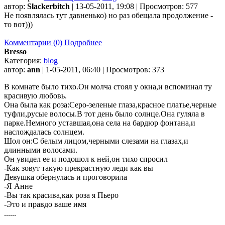
автор:
Slackerbitch
| 13-05-2011, 19:08 | Просмотров: 577
Не появлялась тут давненько) но раз обещала продолжение -
то вот)))
Комментарии (0)
Подробнее
Bresso
Категория:
blog
автор:
ann
| 1-05-2011, 06:40 | Просмотров: 373
В комнате было тихо.Он молча стоял у окна,и вспоминал ту
красивую любовь.
Она была как роза:Серо-зеленые глаза,красное платье,черные
туфли,русые волосы.В тот день было солнце.Она гуляла в
парке.Немного уставшая,она села на бардюр фонтана,и
наслождалась солнцем.
Шол он:С белым лицом,черными слезами на глазах,и
длинными волосами.
Он увидел ее и подошол к ней,он тихо спросил
-Как зовут такую прекрастную леди как вы
Девушка обернулась и проговорила
-Я Анне
-Вы так красива,как роза я Пьеро
-Это и правдо ваше имя
......