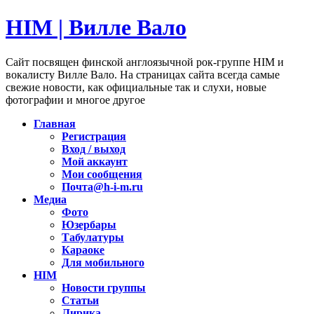
HIM | Вилле Вало
Сайт посвящен финской англоязычной рок-группе HIM и
вокалисту Вилле Вало. На страницах сайта всегда самые
свежие новости, как официальные так и слухи, новые
фотографии и многое другое
Главная
Регистрация
Вход / выход
Мой аккаунт
Мои сообщения
Почта@h-i-m.ru
Медиа
Фото
Юзербары
Табулатуры
Караоке
Для мобильного
HIM
Новости группы
Статьи
Лирика