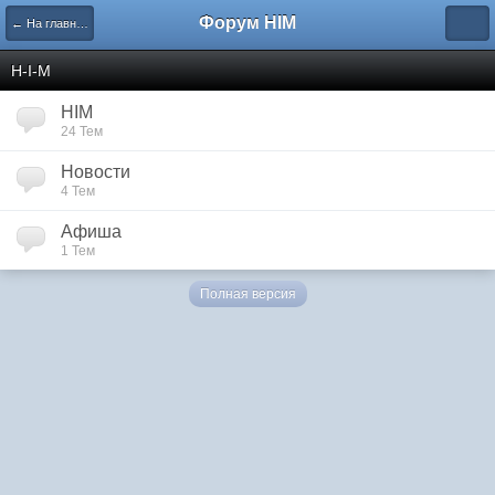
Форум HIM
← На главную
H-I-M
HIM
24 Тем
Новости
4 Тем
Афиша
1 Тем
Полная версия