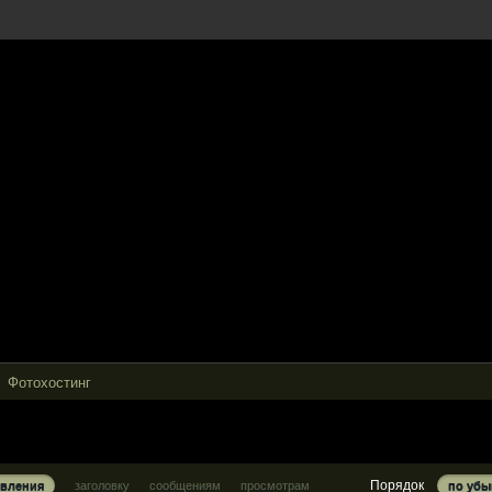
Фотохостинг
Порядок
овления
заголовку
сообщениям
просмотрам
по уб