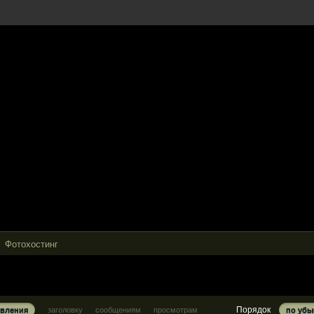
Фотохостинг
Порядок
овления
заголовку
сообщениям
просмотрам
по уб