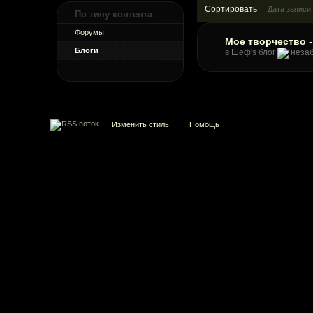
Сортировать
Дата записи
По типу контента
Форумы
Мое творчество 
Блоги
в
Шеф's блог
неза
Изменить стиль
Помощь