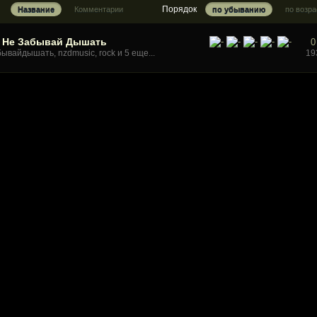
Порядок
Название
Комментарии
по убыванию
по возр
- Не Забывай Дышать
0
19
бывайдышать
,
nzdmusic
,
rock
и 5 еще...