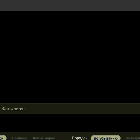
Фотохостинг
Порядок
си
Название
Комментарии
по убыванию
по возр