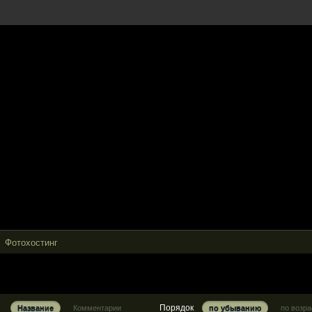
Фотохостинг
Порядок
Название
Комментарии
по убыванию
по возр