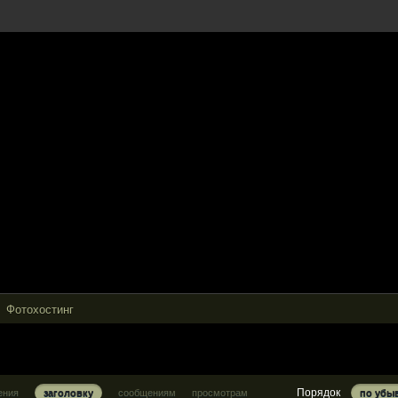
Фотохостинг
Порядок
ения
заголовку
сообщениям
просмотрам
по убы