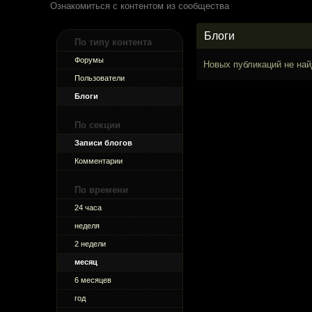
Ознакомиться с контентом из сообщества
Блоги
По типу контента
Форумы
Новых публикаций не най
Пользователи
Блоги
По секции
Записи блогов
Комментарии
По времени
24 часа
неделя
2 недели
месяц
6 месяцев
год