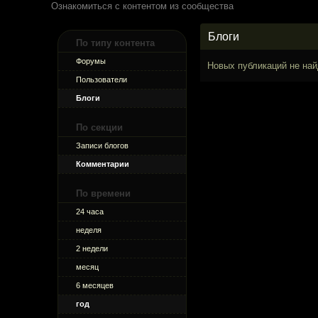
Ознакомиться с контентом из сообщества
Блоги
По типу контента
Форумы
Новых публикаций не най
Пользователи
Блоги
По секции
Записи блогов
Комментарии
По времени
24 часа
неделя
2 недели
месяц
6 месяцев
год