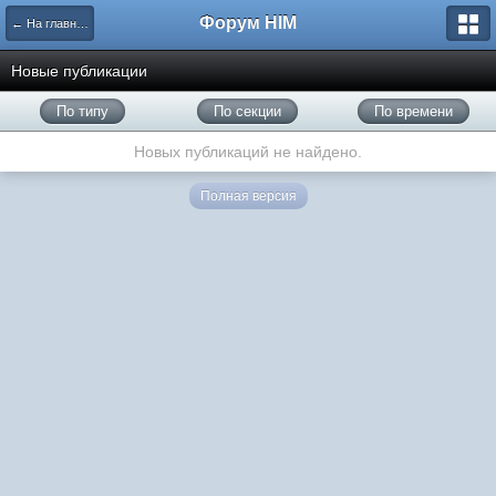
Форум HIM
← На главную
Новые публикации
По типу
По секции
По времени
Новых публикаций не найдено.
Полная версия