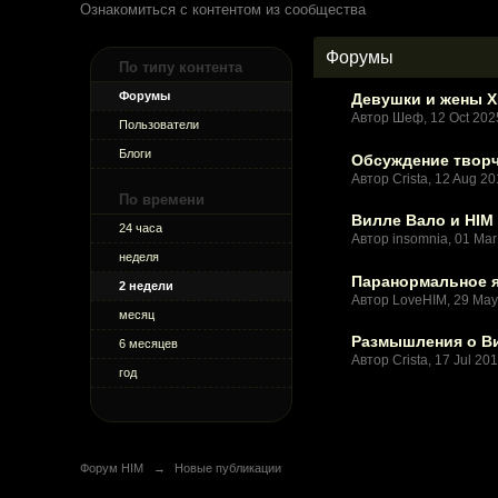
Ознакомиться с контентом из сообщества
Форумы
По типу контента
Форумы
Девушки и жены Х
Автор Шеф, 12 Oct 20
Пользователи
Блоги
Обсуждение творч
Автор Crista, 12 Aug 2
По времени
Вилле Вало и HIM 
24 часа
Автор insomnia, 01 Ma
неделя
Паранормальное 
2 недели
Автор LoveHIM, 29 Ma
месяц
Размышления о Ви
6 месяцев
Автор Crista, 17 Jul 20
год
Форум HIM
→
Новые публикации