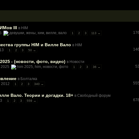
ИМов III
в
HIM
17
25
девушки
,
жены
,
хим
,
вилле
,
вало
1
2
3
113 →
ества группы HIM и Вилле Вало
в
HIM
14
013
1
2
3
50 →
2025 - (новости, фото, видео)
в
Новости
5
r 2025
him 2025
,
him
,
новости
,
фото
1
2
3
36 →
явление
в
Болталка
55
y 2012
1
2
3
340 →
лле Вало. Теории и догадки. 18+
в
Свободный форум
67
13
1
2
3
559 →