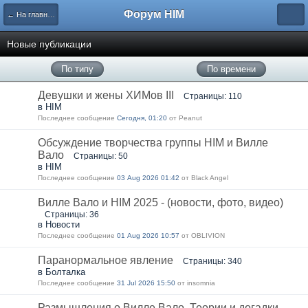
Форум HIM
← На главную
Новые публикации
По типу
По времени
Девушки и жены ХИМов III
Страницы: 110
в HIM
Последнее сообщение
Сегодня, 01:20
от Peanut
Обсуждение творчества группы HIM и Вилле
Вало
Страницы: 50
в HIM
Последнее сообщение
03 Aug 2026 01:42
от Black Angel
Вилле Вало и HIM 2025 - (новости, фото, видео)
Страницы: 36
в Новости
Последнее сообщение
01 Aug 2026 10:57
от OBLIVION
Паранормальное явление
Страницы: 340
в Болталка
Последнее сообщение
31 Jul 2026 15:50
от insomnia
Размышления о Вилле Вало. Теории и догадки.