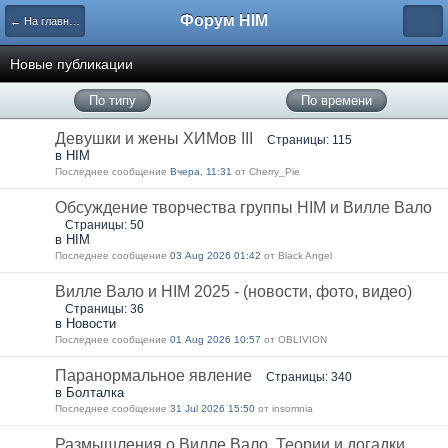
Форум HIM
← На главную
Новые публикации
По типу
По времени
Девушки и жены ХИМов III
Страницы: 115
в HIM
Последнее сообщение
Вчера, 11:31
от Cherry_Pie
Обсуждение творчества группы HIM и Вилле Вало
Страницы: 50
в HIM
Последнее сообщение
03 Aug 2026 01:42
от Black Angel
Вилле Вало и HIM 2025 - (новости, фото, видео)
Страницы: 36
в Новости
Последнее сообщение
01 Aug 2026 10:57
от OBLIVION
Паранормальное явление
Страницы: 340
в Болталка
Последнее сообщение
31 Jul 2026 15:50
от insomnia
Размышления о Вилле Вало. Теории и догадки.