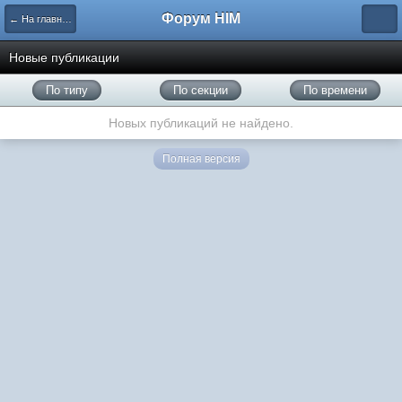
Форум HIM
← На главную
Новые публикации
По типу
По секции
По времени
Новых публикаций не найдено.
Полная версия