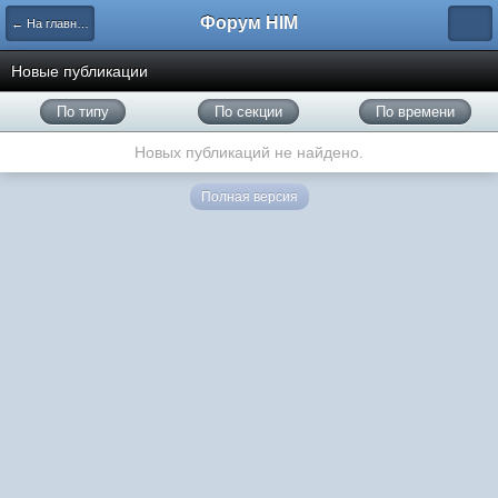
Форум HIM
← На главную
Новые публикации
По типу
По секции
По времени
Новых публикаций не найдено.
Полная версия