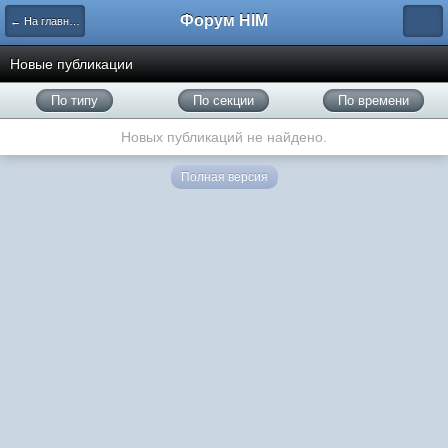
Форум HIM
← На главную
Новые публикации
По типу
По секции
По времени
Новых публикаций не найдено.
Полная версия