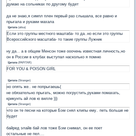
думаю на сольниках по другому будет
да не знаю,я симпл плен первый раз слышала, все равно и
прыгала и руками махала
Цитата
(
alisa
)
Если это группы местного маштаба- то да..но если это группы
Всероссийского масштаба- то такие группы Лужник
ну да... а в общем Менсон тоже ооочень известная личность,но
он в России в клубах выступал насколько я помню
Цитата
(
PAPITAR
)
FOR YOU & POISON GIRL
Цитата
(
Stranger
)
но опять же.. не попрыгаешь(
не обязательно прыгать, можно погрустить,руками помахать,
крикунть ай лов ю вилле )))
Цитата
(
Stranger
)
что он те песни на которые Бэм снял клипы ему.. петь больше не
будет
байред элайв бай лов тоже Бэм снимал, он ее поет
остальные не пел....