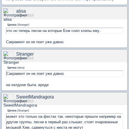
alisa
12 Aug 2013
Цитата
(
Stranger
)
что он теперь песни на которые Бэм снял клипы ему..
Сакрамент он не поет уже давно.
Stranger
12 Aug 2013
Цитата
(
alisa
)
Сакрамент он не поет уже давно.
на хелдоне была..вроде
SweetMandragora
12 Aug 2013
Цитата
(
Stranger
)
может это только на фестах так..некоторые пришли например на
другие группы, песни в первый раз слышат..стоят очарованные
музыкой Хим..сдвмнуться с места не могут