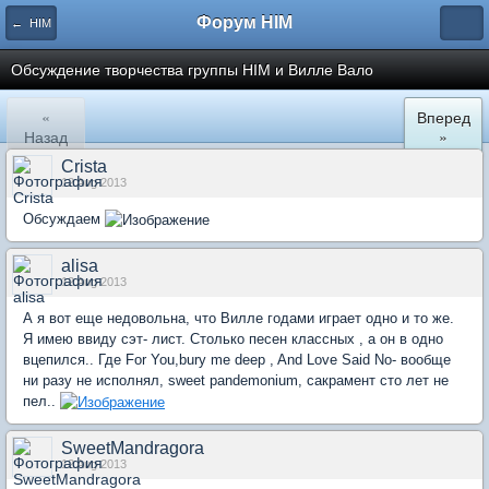
Форум HIM
← HIM
Обсуждение творчества группы HIM и Вилле Вало
«
Вперед
Назад
»
Crista
12 Aug 2013
Обсуждаем
alisa
12 Aug 2013
А я вот еще недовольна, что Вилле годами играет одно и то же.
Я имею ввиду сэт- лист. Столько песен классных , а он в одно
вцепился.. Где For You,bury me deep , And Love Said No- вообще
ни разу не исполнял, sweet pandemonium, сакрамент сто лет не
пел..
SweetMandragora
12 Aug 2013