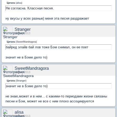
Цитата
(
alisa
)
Не согласна. Классная песня.
ну вкусы у всех разные) меня эта песня раздражает
Stranger
12 Aug 2013
Цитата
(
SweetMandragora
)
байред элайв бай лов тоже Бэм снимал, он ее поет
значит не в Бэме дело то)
SweetMandragora
12 Aug 2013
Цитата
(
Stranger
)
значит не в Бэме дело то)
не знаю,может и в нем... с какими-то периодами жизни связаны
песни и Бэм, может не все с ним плохо ассоциируются
alisa
12 Aug 2013