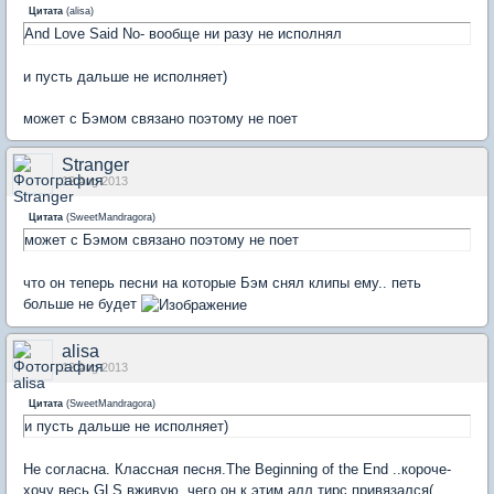
Цитата
(
alisa
)
And Love Said No- вообще ни разу не исполнял
и пусть дальше не исполняет)
может с Бэмом связано поэтому не поет
Stranger
12 Aug 2013
Цитата
(
SweetMandragora
)
может с Бэмом связано поэтому не поет
что он теперь песни на которые Бэм снял клипы ему.. петь
больше не будет
alisa
12 Aug 2013
Цитата
(
SweetMandragora
)
и пусть дальше не исполняет)
Не согласна. Классная песня.The Beginning of the End ..короче-
хочу весь GLS вживую..чего он к этим алл тирс привязался(