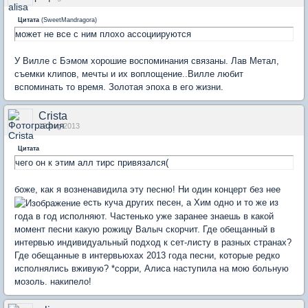
Цитата
(
SweetMandragora
)
может не все с ним плохо ассоциируются
У Вилле с Бэмом хорошие воспоминания связаны. Лав Метал,
съемки клипов, мечты и их воплощение..Вилле любит
вспоминать то время. Золотая эпоха в его жизни.
Crista
12 Aug 2013
Цитата
чего он к этим алл тирс привязался(
боже, как я возненавидила эту песню! Ни один концерт без нее
есть куча других песен, а Хим одно и то же из
года в год исполняют. Частенько уже заранее знаешь в какой
момент песни какую рожицу Валыч скорчит. Где обещанный в
интервью индивидуальный подход к сет-листу в разных странах?
Где обещанные в интервьюхах 2013 года песни, которые редко
исполнялись вживую? *сорри, Алиса наступила на мою больную
мозоль. накипело!