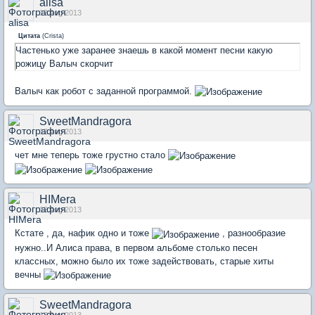
alisa
12 Aug 2013
Цитата
(
Crista
)
Частенько уже заранее знаешь в какой момент песни какую
рожицу Валыч скорчит
Валыч как робот с заданной программой.
SweetMandragora
12 Aug 2013
чет мне теперь тоже грустно стало
HIMera
12 Aug 2013
Кстате , да, нафик одно и тоже
, разнообразие
нужно..И Алиса права, в первом альбоме столько песен
классных, можно было их тоже задействовать, старые хиты
вечны
SweetMandragora
12 Aug 2013