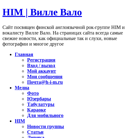
HIM | Вилле Вало
Сайт посвящен финской англоязычной рок-группе HIM и
вокалисту Вилле Вало. На страницах сайта всегда самые
свежие новости, как официальные так и слухи, новые
фотографии и многое другое
Главная
Регистрация
Вход / выход
Мой аккаунт
Мои сообщения
Почта@h-i-m.ru
Медиа
Фото
Юзербары
Табулатуры
Караоке
Для мобильного
HIM
Новости группы
Статьи
Лирика