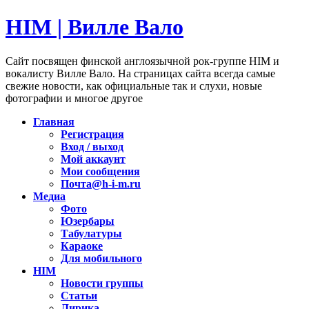
HIM | Вилле Вало
Сайт посвящен финской англоязычной рок-группе HIM и
вокалисту Вилле Вало. На страницах сайта всегда самые
свежие новости, как официальные так и слухи, новые
фотографии и многое другое
Главная
Регистрация
Вход / выход
Мой аккаунт
Мои сообщения
Почта@h-i-m.ru
Медиа
Фото
Юзербары
Табулатуры
Караоке
Для мобильного
HIM
Новости группы
Статьи
Лирика