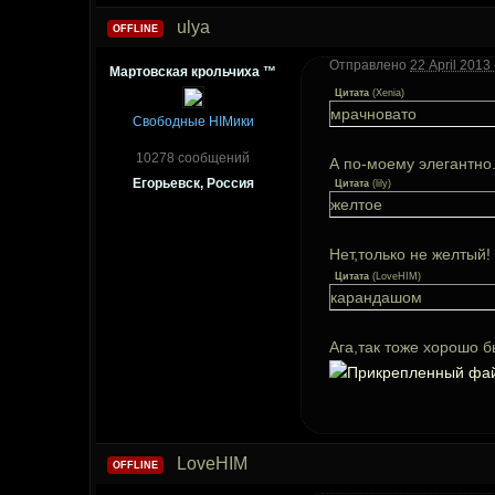
ulya
OFFLINE
Отправлено
22 April 2013 
Мартовская крольчиха ™
Цитата
(
Xenia
)
мрачновато
Свободные HIMики
10278 сообщений
А по-моему элегантно
Егорьевск, Россия
Цитата
(
lily
)
желтое
Нет,только не желтый
Цитата
(
LoveHIM
)
карандашом
Ага,так тоже хорошо б
LoveHIM
OFFLINE