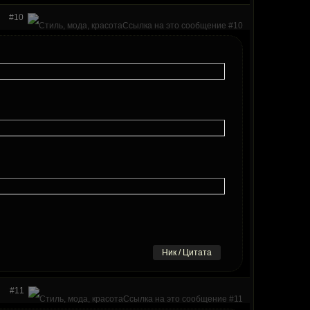
#10
Ник / Цитата
#11