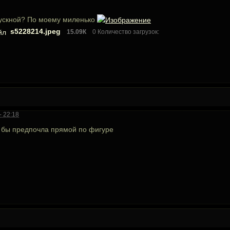
ыпускной? По моему миленько
s5228214.jpeg
15.09К
0 Количество загрузок:
- 22:18
я бы предпочла прямой по фигуре