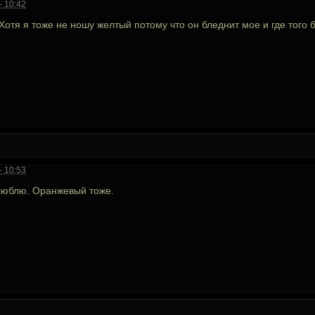
- 10:42
 Хотя я тоже не ношу желтый потому что он бледнит мое и где того
- 10:53
люблю. Оранжевый тоже.