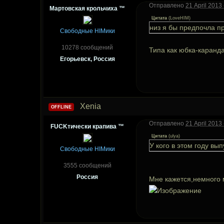
Отправлено
21 April 2013 
Мартовская крольчиха ™
Цитата
(
LoveHIM
)
низ я бы предпочла п
Свободные HIMики
10278 сообщений
Типа как юбка-каранд
Егорьевск, Россия
Xenia
OFFLINE
Отправлено
21 April 2013 
FUCKтически крапива ™
Цитата
(
ulya
)
У кого в этом году в
Свободные HIMики
3555 сообщений
Россия
Мне кажется,немного м