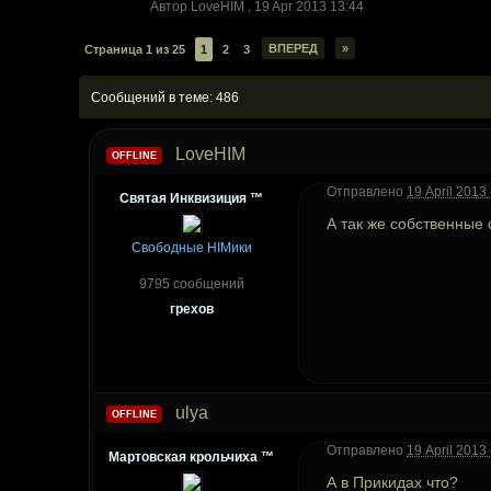
Автор
LoveHIM
,
19 Apr 2013 13:44
ВПЕРЕД
»
Страница 1 из 25
1
2
3
Сообщений в теме: 486
LoveHIM
OFFLINE
Отправлено
19 April 2013 
Святая Инквизиция ™
А так же собственные
Свободные HIMики
9795 сообщений
грехов
ulya
OFFLINE
Отправлено
19 April 2013 
Мартовская крольчиха ™
А в Прикидах что?