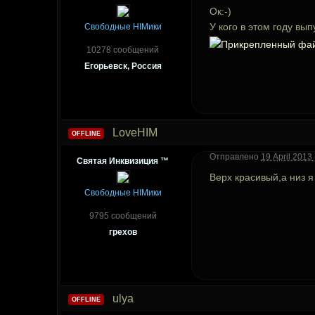
Ок:-)
У кого в этом году в
Свободные HIMики
10278 сообщений
Егорьевск, Россия
LoveHIM
OFFLINE
Отправлено
19 April 2013 
Святая Инквизиция ™
Верх красивый,а низ 
Свободные HIMики
9795 сообщений
грехов
ulya
OFFLINE