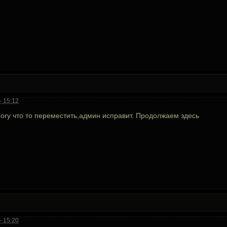
- 15:12
могу что то переместить,админ исправит. Продолжаем здесь
- 15:20