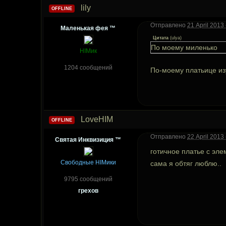
lily
OFFLINE
Отправлено
21 April 2013 
Маленькая фея ™
Цитата
(
ulya
)
По моему миленько
HIMик
1204 сообщений
По-моему платьице изу
LoveHIM
OFFLINE
Отправлено
22 April 2013 
Святая Инквизиция ™
готичное платье с эл
Свободные HIMики
сама я обтяг люблю..
9795 сообщений
грехов