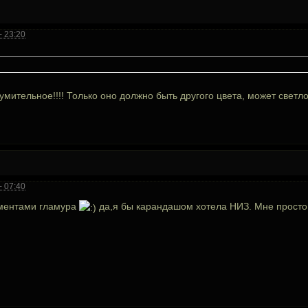
- 23:20
мительное!!!! Только оно должно быть другого цвета, может светл
- 07:40
ементами гламура
да,я бы карандашом хотела НИЗ. Мне просто