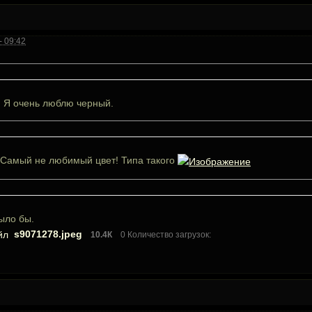
- 09:42
. Я очень люблю черный.
! Самый не любимый цвет! Типа такого
ыло бы.
s9071278.jpeg
10.4К
0 Количество загрузок: