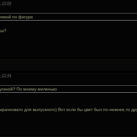
- 15:09
рямой по фигуре
аш?
- 22:44
ыпускной? По моему миленько
рачновато для выпускного) Вот если бы цвет был по-нежнее,то др