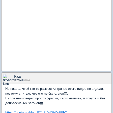
Ksu
03 Dec 2024
Не нашла, чтоб кто-то разместил (ранее этого видео не видела,
поэтому считаю, что его не было, лол))).
Вилле неимоверно просто (красив, харизматичен, в тонусе и без
депрессивных загонов))).
https://youtu.be/hfw...07fyPaWQhXsFEhO