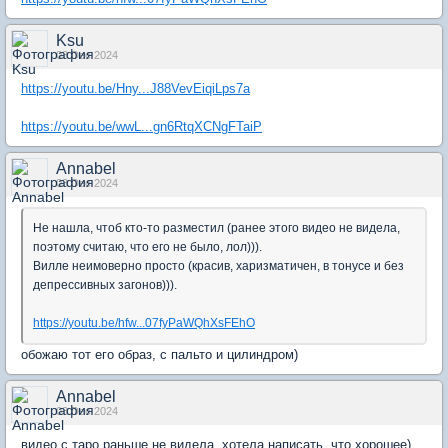
Ksu
03 Dec 2024
https://youtu.be/Hny...J88VevEiqiLps7a
https://youtu.be/wwL...gn6RtqXCNgFTaiP
Annabel
03 Dec 2024
Не нашла, чтоб кто-то разместил (ранее этого видео не видела,
поэтому считаю, что его не было, лол))).
Вилле неимоверно просто (красив, харизматичен, в тонусе и без
депрессивных загонов))).
https://youtu.be/hfw...07fyPaWQhXsFEhO
обожаю тот его образ, с пальто и цилиндром)
Annabel
03 Dec 2024
видео с таро раньше не видела, хотела написать, что хорошее)