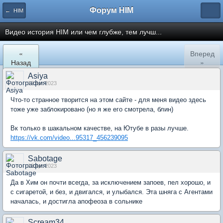
Форум HIM
← HIM
Видео история HIM или чем глубже, тем лучш...
«
Вперед
Назад
»
Asiya
12 Apr 2023
Что-то странное творится на этом сайте - для меня видео здесь
тоже уже заблокировано (но я же его смотрела, блин)
Вк только в шакальном качестве, на Ютубе в разы лучше.
https://vk.com/video...95317_456239095
Sabotage
12 Apr 2023
Да в Хим он почти всегда, за исключением запоев, пел хорошо, и
с сигаретой, и без, и двигался, и улыбался. Эта шняга с Агентами
началась, и достигла апофеоза в сольнике
Scream34