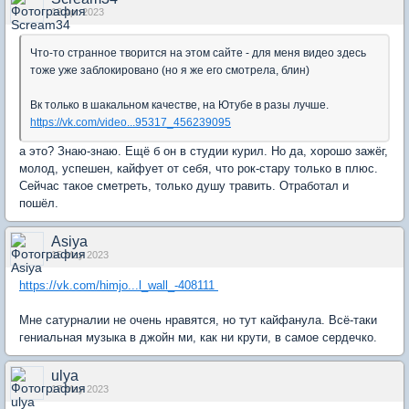
12 Apr 2023
Что-то странное творится на этом сайте - для меня видео здесь
тоже уже заблокировано (но я же его смотрела, блин)
Вк только в шакальном качестве, на Ютубе в разы лучше.
https://vk.com/video...95317_456239095
а это? Знаю-знаю. Ещё б он в студии курил. Но да, хорошо зажёг,
молод, успешен, кайфует от себя, что рок-стару только в плюс.
Сейчас такое сметреть, только душу травить. Отработал и
пошёл.
Asiya
15 May 2023
https://vk.com/himjo...l_wall_-408111
Мне сатурналии не очень нравятся, но тут кайфанула. Всё-таки
гениальная музыка в джойн ми, как ни крути, в самое сердечко.
ulya
17 May 2023