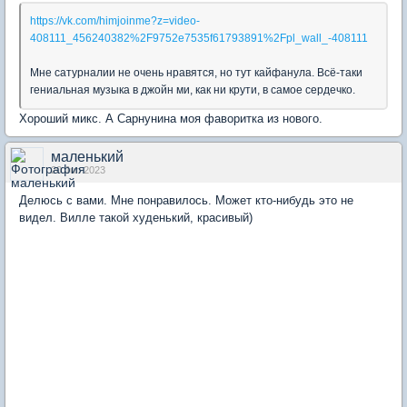
https://vk.com/himjoinme?z=video-
408111_456240382%2F9752e7535f61793891%2Fpl_wall_-408111
Мне сатурналии не очень нравятся, но тут кайфанула. Всё-таки
гениальная музыка в джойн ми, как ни крути, в самое сердечко.
Хороший микс. А Сарнунина моя фаворитка из нового.
маленький
20 Jun 2023
Делюсь с вами. Мне понравилось. Может кто-нибудь это не
видел. Вилле такой худенький, красивый)