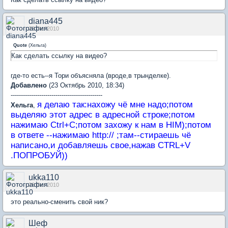
diana445
23 Oct 2010
Quote
(
Хельга
)
Как сделать ссылку на видео?
где-то есть--я Тори объясняла (вроде,в трынделке).
Добавлено
(23 Октябрь 2010, 18:34)
---------------------------------------------
я делаю так:нахожу чё мне надо;потом
Хельга
,
выделяю этот адрес в адресной строке;потом
нажимаю Ctrl+C;потом захожу к нам в HIM);потом
в ответе --нажимаю http:// ;там--стираешь чё
написано,и добавляешь свое,нажав CTRL+V
.ПОПРОБУЙ))
ukka110
26 Oct 2010
это реально-сменить свой ник?
Шеф