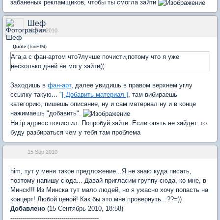
забаненых рекламщиков, чтобы ты смогла зайти
Шеф
10 Sep 2010
Quote
(
ToriHIM
)
Ага,а с фан-артом что?лучше почисти,потому что я уже
несколько дней не могу зайти((
Заходишь в
фан-арт
, далее увидишь в правом верхнем углу
ссылку такую... "
[ Добавить материал ]
, там вибираешь
категорию, пишешь описание, ну и сам материал ну и в конце
нажимаешь "добавить".
На ip адресс почистил. Попробуй зайти. Если опять не зайдет. то
буду разбираться чем у тебя там проблема
15 Sep 2010
him, тут у меня такое предложение...Я не знаю куда писать,
поэтому напишу сюда... Давай пригласим группу сюда, ко мне, в
Минск!!! Из Минска тут мало людей, но я ужасно хочу попасть на
концерт! Любой ценой! Как бы это мне провернуть...??=))
Добавлено
(15 Сентябрь 2010, 18:58)
---------------------------------------------