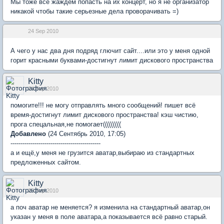
Мы тоже все жаждем попасть на их концерт, но я не организатор
никакой чтобы такие серьезные дела проворачивать =)
24 Sep 2010
А чего у нас два дня подряд глючит сайт....или это у меня одной
горит красными буквами-достигнут лимит дискового пространства
Kitty
24 Sep 2010
помогите!!! не могу отправлять много сообщений! пишет всё
время-достигнут лимит дискового пространства! кэш чистию,
прога спецальная,не помогает(((((((((
Добавлено
(24 Сентябрь 2010, 17:05)
---------------------------------------------
а и ещё,у меня не грузится аватар,выбираю из стандартных
предложенных сайтом.
Kitty
25 Sep 2010
а поч аватар не меняется? я изменила на стандартный аватар,он
указан у меня в поле аватара,а показывается всё равно старый.