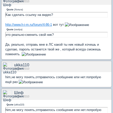
26 Oct 2010
Quote
(
Хельга
)
Как сделать ссылку на видео?
http://www.h-i-m.ru/forum/4-86-1
вот тут
Quote
(
oselya
)
это реально-сменить свой ник?
Да, реально, отправь мне в ЛС какой ты ник новый хочешь и
сделаю, пароль останется твой же , который всегда сможешь
поменять.
ukka110
26 Oct 2010
him,не могу понять,отправилось сообщение или нет.попробую
ещё раз
Шеф
26 Oct 2010
Quote
(
ukka110
)
him,не могу понять,отправилось сообщение или нет.попробую