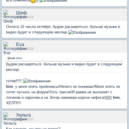
всё,поменяла
))
Шеф
27 Sep 2010
Оплата 15 числа октября, будем расширяться, больше музыки и
видео будет в следующем месяце
Eva
27 Sep 2010
Quote
(
him
)
будем расширяться, больше музыки и видео будет в следующем
месяце
супер!!!!!
him
, у меня опять проблемсы!Ничего не понимаю!Меня опять не
хотят пускать на форум!Хоть тресни!И равма не вылазиет с
логином и паролем,и на Энтер нажимаю-короче нифига!((((((
him
,
ХЕЛП!!!!
Хельга
23 Oct 2010
Как сделать ссылку на видео?