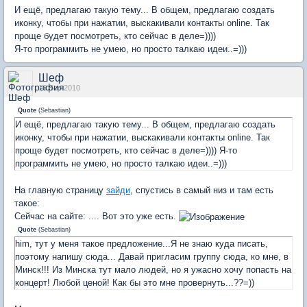
И ещё, предлагаю такую тему... В общем, предлагаю создать
иконку, чтобы при нажатии, выскакивали контакты online. Так
проще будет посмотреть, кто сейчас в деле=))))
Я-то программить не умею, но просто талкаю идеи..=)))
Шеф
16 Sep 2010
Quote
(
Sebastian
)
И ещё, предлагаю такую тему... В общем, предлагаю создать
иконку, чтобы при нажатии, выскакивали контакты online. Так
проще будет посмотреть, кто сейчас в деле=)))) Я-то
программить не умею, но просто талкаю идеи..=)))
На главную страницу
зайди
, спустись в самый низ и там есть
такое:
Сейчас на сайте: .... Вот это уже есть.
Quote
(
Sebastian
)
him, тут у меня такое предложение...Я не знаю куда писать,
поэтому напишу сюда... Давай пригласим группу сюда, ко мне, в
Минск!!! Из Минска тут мало людей, но я ужасно хочу попасть на
концерт! Любой ценой! Как бы это мне провернуть...??=))