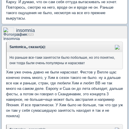
Карху. И думаю, что он сам себя оттуда вытаскивать не хочет.
Повторюсь, смотрю на него, вроде он и вроде не он. Раньше
такого ощущения не было, несмотря на все его прежние
выкрутасы.
insomnia
15 Feb 2023
Santonica,, сказал(а):
Но раньше все-таки занятости было побольше, но это понятно,
они тогда были очень популярны и нарасхват
Хим уже очень давно не были нарасхват. Фестов у Вилле щас
конечно очень много, у Хим в сезон такого не было. ну а дальше
все как и раньше, стран, где любили Хим и любят ВВ не так
много на самом деле. Европу и Сша он до лета объездит, дальше
фесты, а потом он говорил о Скандинавии, это концерта 3
наверное, не больше+еще может быть австралия и например
Япония. И все практически. У Хим было не больше, так что где уж
он там у себя сумасшедшую занятость находил я так и не
поняла)