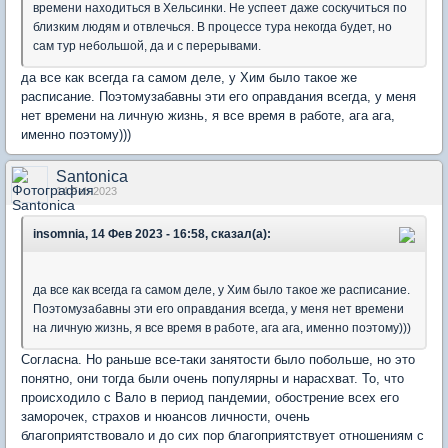
времени находиться в Хельсинки. Не успеет даже соскучиться по
близким людям и отвлечься. В процессе тура некогда будет, но
сам тур небольшой, да и с перерывами.
да все как всегда га самом деле, у Хим было такое же
расписание. Поэтомузабавны эти его оправдания всегда, у меня
нет времени на личную жизнь, я все время в работе, ага ага,
именно поэтому)))
Santonica
14 Feb 2023
insomnia, 14 Фев 2023 - 16:58, сказал(а):
да все как всегда га самом деле, у Хим было такое же расписание.
Поэтомузабавны эти его оправдания всегда, у меня нет времени
на личную жизнь, я все время в работе, ага ага, именно поэтому)))
Согласна. Но раньше все-таки занятости было побольше, но это
понятно, они тогда были очень популярны и нарасхват. То, что
происходило с Вало в период пандемии, обострение всех его
заморочек, страхов и нюансов личности, очень
благоприятствовало и до сих пор благоприятствует отношениям с