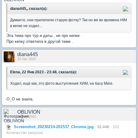
diana445,, сказал(а):
Думаете, они прилепили старую фотку? Так он же во времена HIM
в кепке не ходил...
Эта тема про тур и даты , не про кепки .
Про кепку ответила в другой теме .
diana445
23 Jan 2023
Elena, 22 Янв 2023 - 23:48, сказал(а):
Ходил, ещё как, это фото выступления ХИМ, на басу Миге.
О_О не знала..
OBLIVION
14 Feb 2023
Screenshot_20230214-201537_Chrome.jpg
52.44К
102
Количество загрузок: