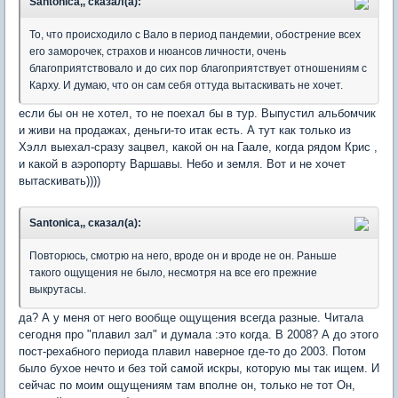
Santonica,, сказал(а):
То, что происходило с Вало в период пандемии, обострение всех
его заморочек, страхов и нюансов личности, очень
благоприятствовало и до сих пор благоприятствует отношениям с
Карху. И думаю, что он сам себя оттуда вытаскивать не хочет.
если бы он не хотел, то не поехал бы в тур. Выпустил альбомчик
и живи на продажах, деньги-то итак есть. А тут как только из
Хэлл выехал-сразу зацвел, какой он на Гаале, когда рядом Крис ,
и какой в аэропорту Варшавы. Небо и земля. Вот и не хочет
вытаскивать))))
Santonica,, сказал(а):
Повторюсь, смотрю на него, вроде он и вроде не он. Раньше
такого ощущения не было, несмотря на все его прежние
выкрутасы.
да? А у меня от него вообще ощущения всегда разные. Читала
сегодня про "плавил зал" и думала :это когда. В 2008? А до этого
пост-рехабного периода плавил наверное где-то до 2003. Потом
было бухое нечто и без той самой искры, которую мы так ищем. И
сейчас по моим ощущениям там вполне он, только не тот Он,