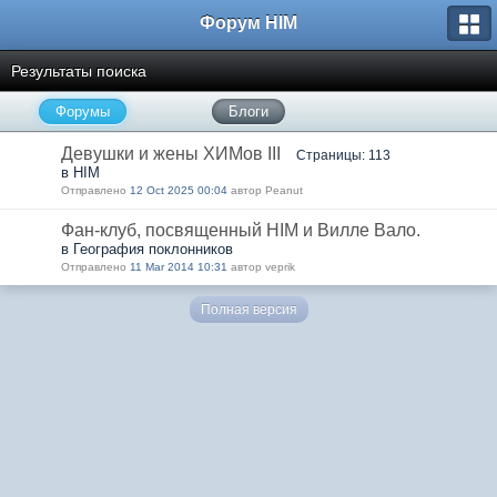
Форум HIM
Результаты поиска
Форумы
Блоги
Девушки и жены ХИМов III
Страницы: 113
в HIM
Отправлено
12 Oct 2025 00:04
автор Peanut
Фан-клуб, посвященный HIM и Вилле Вало.
в География поклонников
Отправлено
11 Mar 2014 10:31
автор veprik
Полная версия