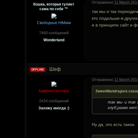
Отправлено
11 March 2014
Кошка, которая гуляет
сама по себе ™
так мы и так периодич
кто подальше-в других
Свободные HIMики
и в принципе сайт и ф
7460 сообщений
Wonderland
Шеф
OFFLINE
Отправлено
11 March 2014
Администраторы
SweetMandragora сказа
2434 сообщений
так мы и так п
клуб,разве нет
Захожу иногда :)
Ну да, это есть такое.