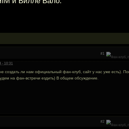
IM и Вилле Вало.
#1
 - 10:31
 не создать ли нам официальный фан-клуб, сайт у нас уже есть). П
 будем на фан-встречи ездить) В общем обсуждение.
#2