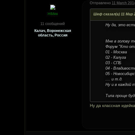
Отправлено
11 March 2014
HIMик
Шеф сказал(а) 11 Мар 2
11 сообщений
Ну да, это ест
Калач, Воронежская
область, Россия
Мне в голову т
Форум "Кто отк
01 - Москва
02 - Калуга
03 - СПБ
04 - Владивост
05 - Новосибирс
.... и т.д.
Ну и в каждой
Типа проще буд
Ну да классная идейка,