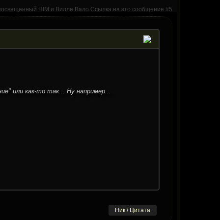
е" или как-то так... Ну например...
Ник / Цитата