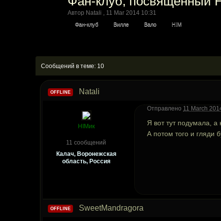
Фан-клуб, посвященный H
Автор
Natali
,
11 Mar 2014 10:31
Фан-клуб
Вилле
Вало
HIM
Сообщений в теме: 10
Natali
OFFLINE
Отправлено
11 March 2014
Я вот тут подумала, а
HIMик
А потом того и гляди
11 сообщений
Калач, Воронежская
область, Россия
SweetMandragora
OFFLINE