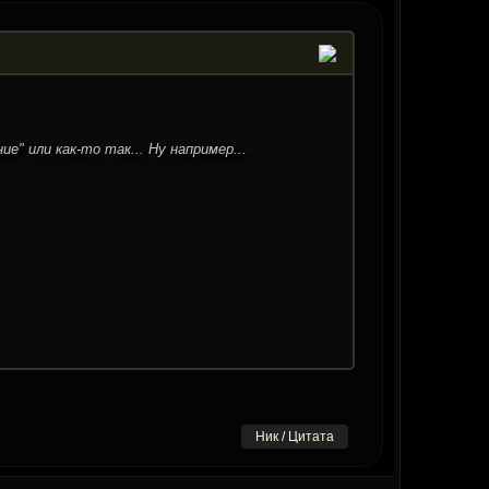
е" или как-то так... Ну например...
Ник / Цитата