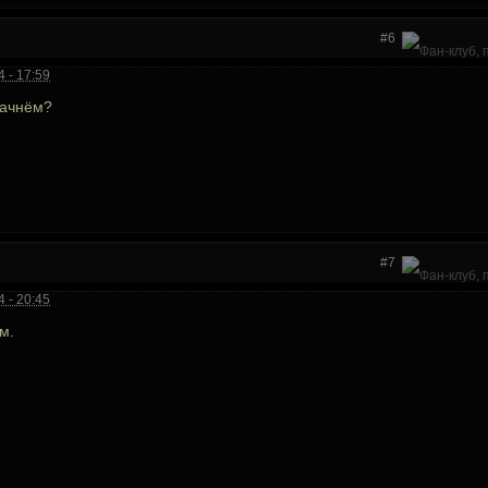
#6
 - 17:59
начнём?
#7
 - 20:45
м.