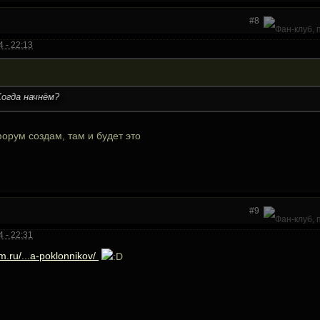
#8
 - 22:13
огда начнём?
орум создам, там и будет это
#9
 - 22:31
-m.ru/...a-poklonnikov/