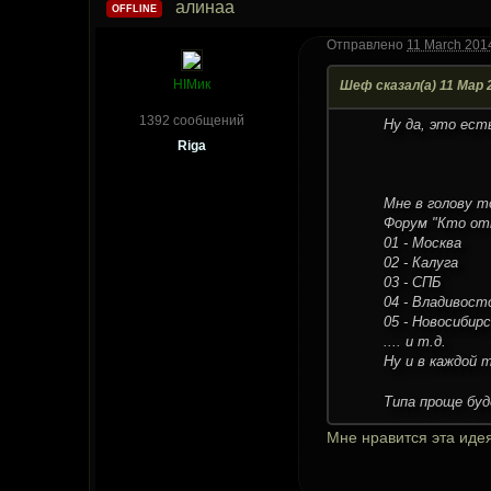
алинаа
OFFLINE
Отправлено
11 March 2014
HIMик
Шеф сказал(а) 11 Мар 2
1392 сообщений
Ну да, это ест
Riga
Мне в голову т
Форум "Кто отк
01 - Москва
02 - Калуга
03 - СПБ
04 - Владивост
05 - Новосибирс
.... и т.д.
Ну и в каждой
Типа проще буд
Мне нравится эта иде