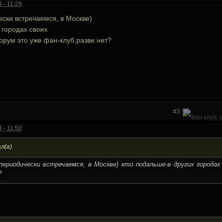
 - 11:29
ески встречаемся, в Москве)
 городах своих
орум это уже фан-клуб,разве нет?
#3
 - 11:50
л(а)
ериодически встречаемся, в Москве) кто подальше-в других городах
?