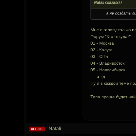
Natali сказал(а)
а не создать л
Мне в голову только п
Форум "Кто откуда?"...
01 - Москва
02 - Калуга
03 - СПБ
04 - Владивосток
05 - Новосибирск
.... и т.д.
Ну и в каждой теме по
Типа проще будет най
Natali
OFFLINE