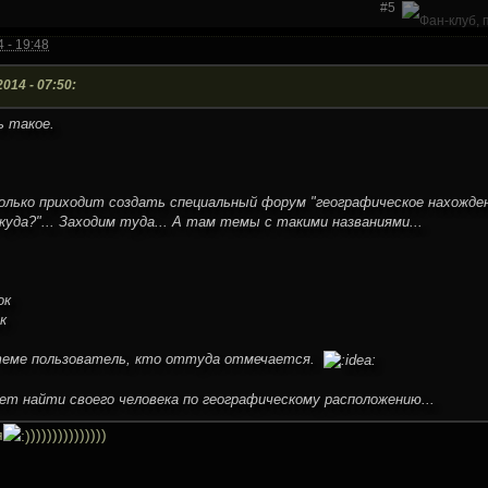
#5
 - 19:48
014 - 07:50:
ь такое.
олько приходит создать специальный форум "географическое нахождени
уда?"... Заходим туда... А там темы с такими названиями...
ок
к
 теме пользователь, кто оттуда отмечается.
ет найти своего человека по географическому расположению...
я
))))))))))))))