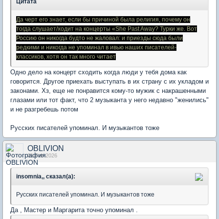
Цитата
Да черт его знает, если бы причиной была религия, почему он
тогда слушает/ходит на концерты «She Past Away? Турки же. Вот
Россию он никогда будто не жаловал: и приезды сюда были
редкими и никогда не упоминал в ивью наших писателей-
классиков, хотя он так много читает
Одно дело на концерт сходить когда люди у тебя дома как
говорится. Другое приехать выступать в их страну с их укладом и
законами. Хз, еще не понравится кому-то мужик с накрашенными
глазами или тот факт, что 2 музыканта у него недавно "женились"
и не разгребешь потом
Русских писателей упоминал. И музыкантов тоже
OBLIVION
01 Feb 2026
insomnia,, сказал(а):
Русских писателей упоминал. И музыкантов тоже
Да , Мастер и Маргарита точно упоминал .