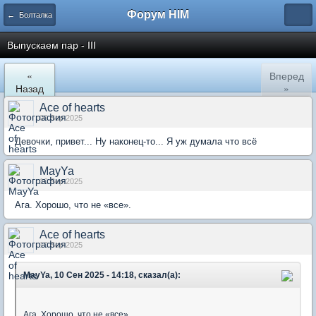
Форум HIM
← Болталка
Выпускаем пар - III
«
Вперед
Назад
»
Ace of hearts
09 Sep 2025
Девочки, привет... Ну наконец-то... Я уж думала что всё
MayYa
10 Sep 2025
Ага. Хорошо, что не «все».
Ace of hearts
10 Sep 2025
MayYa, 10 Сен 2025 - 14:18, сказал(а):
Ага. Хорошо, что не «все».