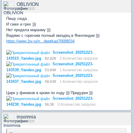
OBLIVION
23 Dec 2025
Пишу сюда .
И смех и грех )))
Нет предела маразму )))
Видимо с горючим полный звездец в Финляндии )))
https://www.1tv.ru/n...dwqtkaq70688034
Screenshot_20251223-
143515_Yandex.jpg
82.82К
2 Количество загрузок:
Screenshot_20251223-
143539_Yandex.jpg
53.94К
1 Количество загрузок:
Screenshot_20251223-
143437_Yandex.jpg
58.63К
1 Количество загрузок:
Цирк у фиников в крови по ходу ))) Придурки )))
Screenshot_20251223-
144230_Yandex.jpg
56.3К
0 Количество загрузок:
insomnia
31 Jan 2026