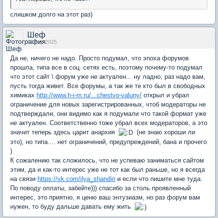
слишком долго на этот раз)
Шеф
12 Sep 2025
Да не, ничего не надо. Просто подумал, что эпоха форумов
прошла, типа все в соц. сетях есть, поэтому почему-то подумал
что этот сайт \ форум уже не актуален... ну ладно, раз надо вам,
пусть тогда живет. Все форумы, а так же те кто был в свободных
химиках
http://www.h-i-m.ru/...chestvo-valuny/
открыл и убрал
ограничение для новых зарегистрированных, чтоб модераторы не
подтверждали, они видимо как я подумали что такой формат уже
не актуален. Соответственно тоже убрал всех модераторов, а это
значит теперь здесь царит анархия
(не знаю хороши ли
это), но типа.... нет ограничений, предупреждений, бана и прочего
)
К сожалению так сложилось, что не успеваю заниматься сайтом
этим, да и как-то интерес уже не тот как был раньше, но я всегда
на связи
https://vk.com/ilya_shandin
и если что пишите мне туда.
По поводу оплаты, забейте))) спасибо за столь проявленный
интерес, это приятно, я ценю ваш энтузиазм, но раз форум вам
нужен, то буду дальше давать ему жить