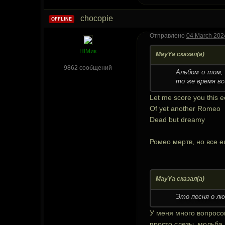
chocopie
OFFLINE
Отправлено
04 March 2024
HIMик
MayYa сказал(а)
9862 сообщений
Альбом о том,
то же время вс
Let me score you this ee
Of yet anothеr Romeo
Dead but dreamy
Ромео мертв, но все 
MayYa сказал(а)
Это песня о лю
У меня много вопросов
просто слезы, мольба 