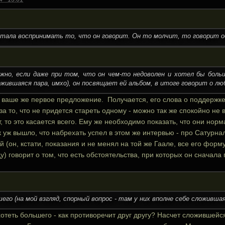
тала воспринимать то, что он говорит. Он то молчит, то говорит одн
жно, если даже при том, что он чем-то недоволен и хотел бы больш
ожившаяся пара, имхо), он посвящает ей альбом, в итоге говорит о лю
 ваше же первое предложение. Получается, его слова о поддержке (
 за то, что не придется стареть одному - можно так же спокойно не 
т, то это касается всего. Ему же необходимо показать, что они нор
к уж вышло, что набрехать успел в этом же интервью - про Сатурн
 (он, кстати, показания и не менял на той же Гаале, все его форм
) говорит о том, что есть обстоятельства, при которых он сначала 
его (на мой взгляд, спорный вопрос - там у них вполне себе сложившая
теть большего - как противоречит друг другу? Насчет сложившейся