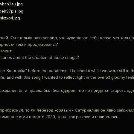
ний. Он столько раз говорил, что чувствовал себя плохо ментальн
дарности тем и продиктованы?
оворит:
tories about the creation of these songs?
nine Saturnalia" before the pandemic, I finished it while we were still i
fe, and with this song I wanted to reflect light in the overall gloomy feel
оздания он и правда был благодарен, что не придется стареть одно
?
прибрехнул, то ли перевод корявый - Сатурналию он явно закончил
гими песнями в марте 2020, когда как раз все и начиналось.