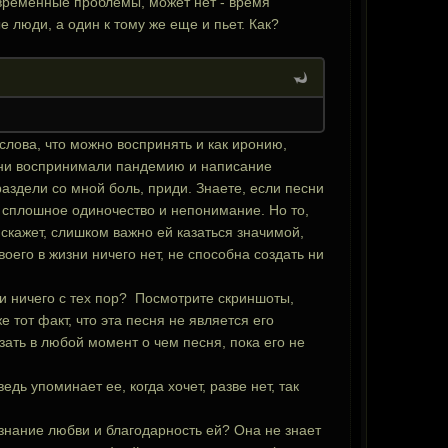
о временные проблемы, может нет - время
ые люди, а один к тому же еще и пьет. Как?
 слова, что можно воспринять и как иронию,
они воспринимали пандемию и написание
 раздели со мной боль, приди. Знаете, если песни
й - сплошное одиночество и непонимание. Но то,
 скажет, слишком важно ей казаться значимой,
воего в жизни ничего нет, не способна создать ни
ли ничего с тех пор? Посмотрите скриншоты,
 тот факт, что эта песня не является его
зать в любой момент о чем песня, пока его не
едь упоминает ее, когда хочет, разве нет, так
изнание любви и благодарность ей? Она не знает