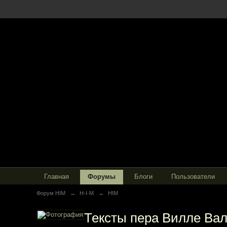
Главная
Форумы
Блоги
Пользователи
Форум HIM
→
H-I-M
→
HIM
Тексты пера Вилле Ва