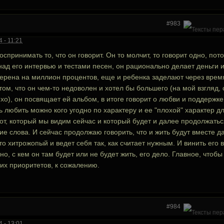
#983
 - 11:21
спринимать то, что он говорит. Он то молчит, то говорит одно, пото
д его интервью и тестами песен, он рационально делает деньги и
верена на миллион процентов, еще и ребенка заделают через время
том, что он чем-то недоволен и хотел бы большего (на мой взгляд,
о), он посвящает ей альбом, в итоге говорит о любви и поддержке,
дь любить можно кого угодно по характеру и ее "плохой" характер 
Тот, который мы видим сейчас и который будет и далее продолжать
ие слова. И сейчас продолжаю говорить, что и жить будут вместе д
то хитрожопый и ведет себя так, как считает нужным. И винить его 
вно, с кем он там будет или не будет жить, его дело. Главное, что
их приоритетов, к сожалению.
#984
 - 13:01