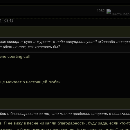
#982
 - 03:41
 как синица в руке и журавль в небе сосуществуют? «Спасибо това
е идет не так, как хотелось бы?
rie courting call
еще мечтает о настоящей любви.
бви о благодарности за то, что мне не придется стареть в одиночес
. Я не вижу в песне ни капли благодарности, буду рада, если кто-т
и какое-то беспросветное одиночество. Но поздравить могу Сантоник