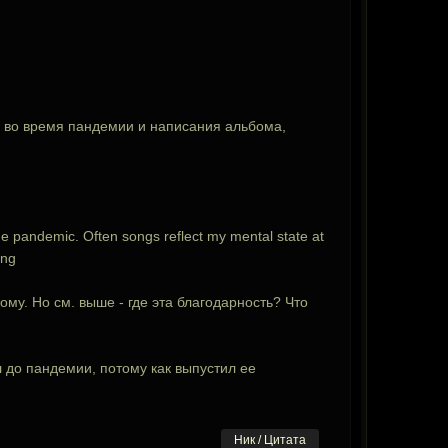
о во время пандемии и написания альбома,
n the pandemic. Often songs reflect my mental state at
ing
му. Но см. выше - где эта благодарность? Что
 до пандемии, потому как выпустил ее
Ник / Цитата