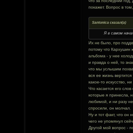
что за последний год,
покажет. Вопрос в том
Santonica сказал(а)
Я в самом нача
Их не было, про подде
потому что Кархушин 
альбома - у нее холод
и правда о ней, то зна
что мы услышим похвал
вся ее жизнь вертится
какое-то искусство, н
Что касается его слов
которые я принесла, н
любимой, и ни разу не
спросили, он молчал.
Ну и тот факт, что он 
чего не упомянул сейч
Другой мой вопрос - п